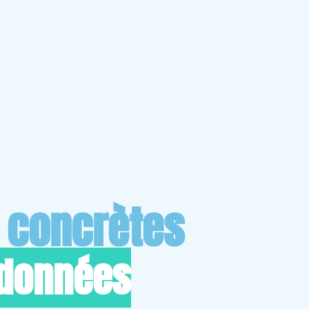
s concrètes
 données