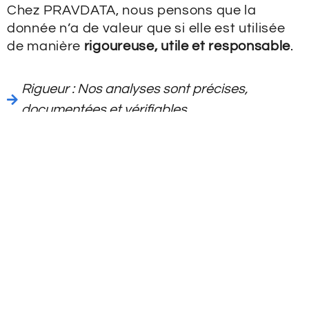
Chez PRAVDATA, nous pensons que la
donnée n’a de valeur que si elle est utilisée
de manière
rigoureuse, utile et responsable
.
Rigueur : Nos analyses sont précises,
documentées et vérifiables.
Transparence : Nous disons ce qui est
possible… et ce qui ne l’est pas.
Intégrité : Pas de solutions gadgets. Si l’IA
n’est pas pertinente, on vous le dira.
Collaboration : Nous construisons avec vous,
pas à votre place
Responsabilité : Quand c’est possible, nous
intégrons des solutions à faible impact
environnemental.